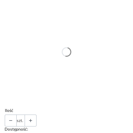
Wybierz wariant produktu:
Poszczególne warianty mogą różnić się ceną
*
Długość naszyjnika
Wybierz
Torebka prezentowa
Opcjonalne
Wybierz
Własny tekst (dodatkowa kartka do pudełka z biżuterią z własnym
teksem, życzeniami).
(+7,00 zł)
Opcjonalne
Ilość
szt.
Dostępność: