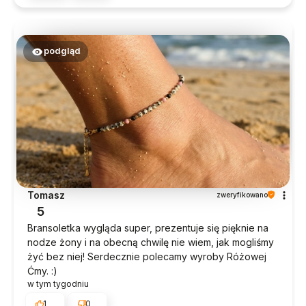
podgląd
Tomasz
zweryfikowano
5
Bransoletka wygląda super, prezentuje się pięknie na
nodze żony i na obecną chwilę nie wiem, jak mogliśmy
żyć bez niej! Serdecznie polecamy wyroby Różowej
Ćmy. :)
w tym tygodniu
1
0