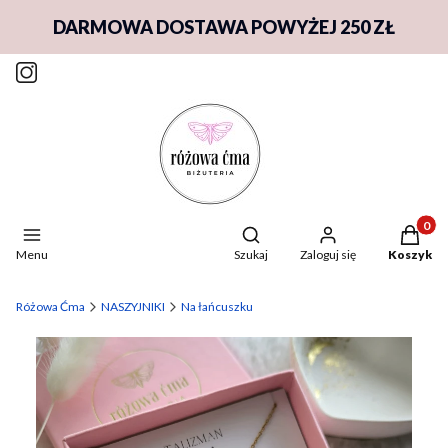
DARMOWA DOSTAWA POWYŻEJ 250 ZŁ
Produkty
Otwórz wyszukiwarkę
Menu
Szukaj
Zaloguj się
Koszyk
Różowa Ćma
NASZYJNIKI
Na łańcuszku