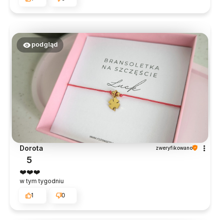
podgląd
Dorota
zweryfikowano
5
❤️❤️❤️
w tym tygodniu
1
0