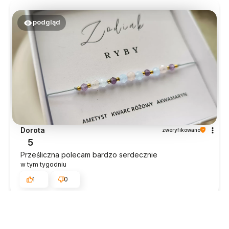
podgląd
Dorota
zweryfikowano
5
Prześliczna polecam bardzo serdecznie
w tym tygodniu
1
0
Estera
zweryfikowano
5