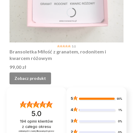
5.0
Bransoletka Miłość z granatem, rodonitem i
kwarcem różowym
Cena
99,00 zł
Zobacz produkt
5
99%
4
1%
5.0
3
194
opinii klientów
0%
z całego okresu
zebranych i zweryfikowanych przez
2
0%