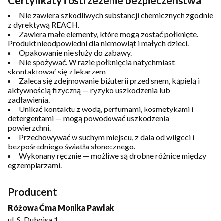
Certyfikaty i ostrzeżenie bezpieczeństwa
Nie zawiera szkodliwych substancji chemicznych zgodnie
z dyrektywą REACH.
Zawiera małe elementy, które mogą zostać połknięte.
Produkt nieodpowiedni dla niemowląt i małych dzieci.
Opakowanie nie służy do zabawy.
Nie spożywać. W razie połknięcia natychmiast
skontaktować się z lekarzem.
Zaleca się zdejmowanie biżuterii przed snem, kąpielą i
aktywnością fizyczną — ryzyko uszkodzenia lub
zadławienia.
Unikać kontaktu z wodą, perfumami, kosmetykami i
detergentami — mogą powodować uszkodzenia
powierzchni.
Przechowywać w suchym miejscu, z dala od wilgoci i
bezpośredniego światła słonecznego.
Wykonany ręcznie — możliwe są drobne różnice między
egzemplarzami.
Producent
Różowa Ćma Monika Pawlak
ul. S. Duboisa 1