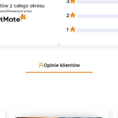
3
entów
z całego okresu
zweryfikowanych przez
2
1
Opinie klientów