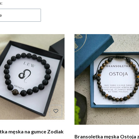
e:
 produktów
e
tka męska na gumce Zodiak
Bransoletka męska Ostoja 