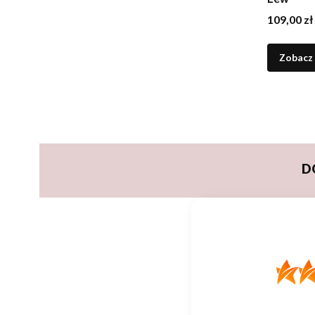
Cena
109,00 zł
Zobacz
D