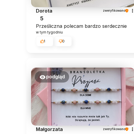
Dorota
zweryfikowano
5
Prześliczna polecam bardzo serdecznie
w tym tygodniu
1
0
podgląd
Małgorzata
zweryfikowano