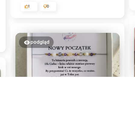
1
0
podgląd
Urszula
zweryfikowano
5
Przepiekna bransoletka,slicznie
zapakowana i nawet pachnace
opakowanie.Dostawa bardzo
szybka.Calym sercem polecam tą firmę