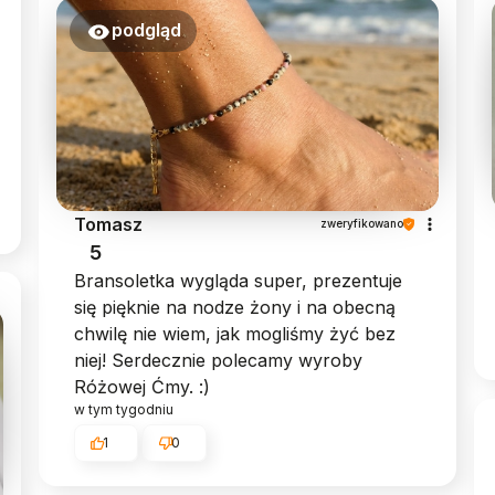
podgląd
Tomasz
zweryfikowano
5
Bransoletka wygląda super, prezentuje
się pięknie na nodze żony i na obecną
chwilę nie wiem, jak mogliśmy żyć bez
niej! Serdecznie polecamy wyroby
Różowej Ćmy. :)
w tym tygodniu
1
0