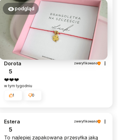
podgląd
Dorota
zweryfikowano
5
❤️❤️❤️
w tym tygodniu
1
0
Estera
zweryfikowano
5
To najlepiej zapakowana przesyłka jaką