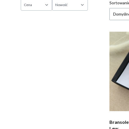
Sortowani
Lista
Cena
Nowość
Domyśln
Koniec filtrów
Bransole
Lew