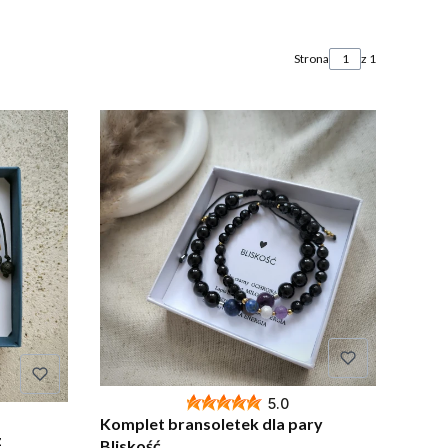
Strona
z 1
5.0
Komplet bransoletek dla pary
z
Bliskość