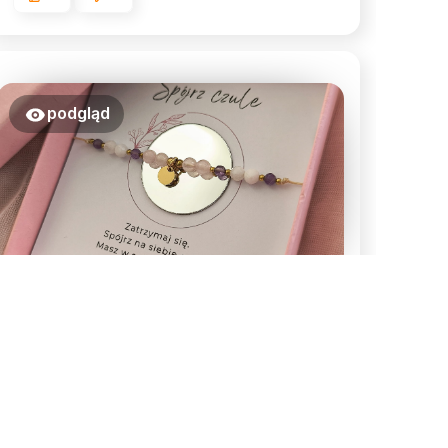
podgląd
Natalia
zweryfikowano
5
Nie ma wiele do opisywania -
solenizantka zachwycona 😊
w tym miesiącu
1
0