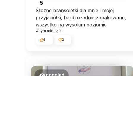
5
Śliczne bransoletki dla mnie i mojej
przyjaciółki, bardzo ładnie zapakowane,
wszystko na wysokim poziomie
w tym miesiącu
1
0
podgląd
Dariusz
zweryfikowano