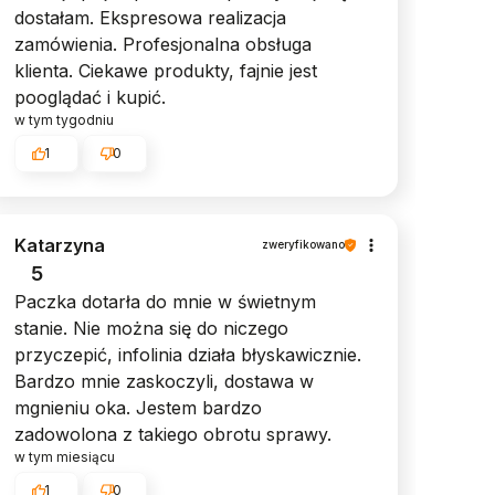
dostałam. Ekspresowa realizacja
zamówienia. Profesjonalna obsługa
klienta. Ciekawe produkty, fajnie jest
pooglądać i kupić.
w tym tygodniu
1
0
Katarzyna
zweryfikowano
5
Paczka dotarła do mnie w świetnym
stanie. Nie można się do niczego
przyczepić, infolinia działa błyskawicznie.
Bardzo mnie zaskoczyli, dostawa w
mgnieniu oka. Jestem bardzo
zadowolona z takiego obrotu sprawy.
w tym miesiącu
1
0