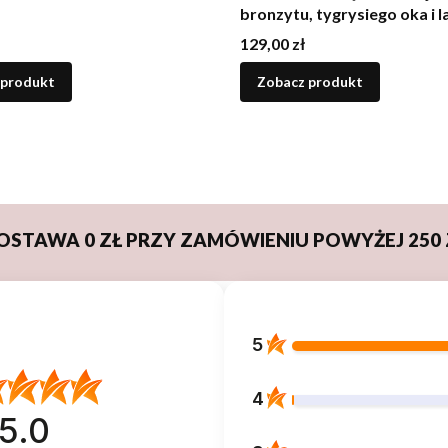
bronzytu, tygrysiego oka i 
Cena
129,00 zł
 produkt
Zobacz produkt
OSTAWA 0 ZŁ PRZY ZAMÓWIENIU POWYŻEJ 250 
5
4
5.0