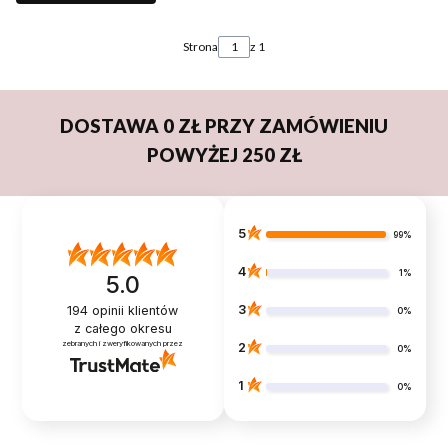
Strona
z 1
DOSTAWA 0 ZŁ PRZY ZAMÓWIENIU
POWYŻEJ 250 ZŁ
5
99%
4
1%
5.0
3
194
opinii klientów
0%
z całego okresu
zebranych i zweryfikowanych przez
2
0%
1
0%