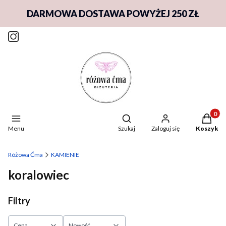
DARMOWA DOSTAWA POWYŻEJ 250 ZŁ
Produkty
Otwórz wyszukiwarkę
Menu
Szukaj
Zaloguj się
Koszyk
Różowa Ćma
KAMIENIE
koralowiec
Filtry
Cena
Nowość