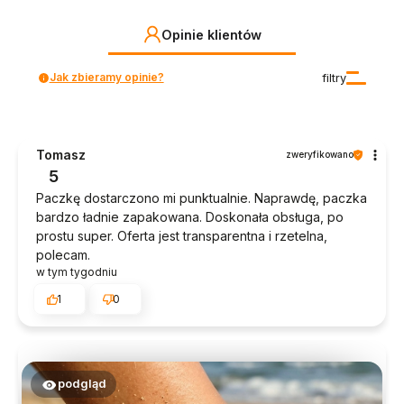
Opinie klientów
Jak zbieramy opinie?
filtry
Tomasz
zweryfikowano
5
Paczkę dostarczono mi punktualnie. Naprawdę, paczka
bardzo ładnie zapakowana. Doskonała obsługa, po
prostu super. Oferta jest transparentna i rzetelna,
polecam.
w tym tygodniu
1
0
podgląd