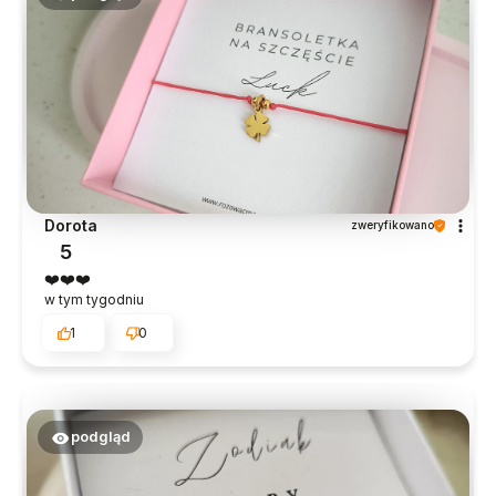
Dorota
zweryfikowano
5
❤️❤️❤️
w tym tygodniu
1
0
podgląd