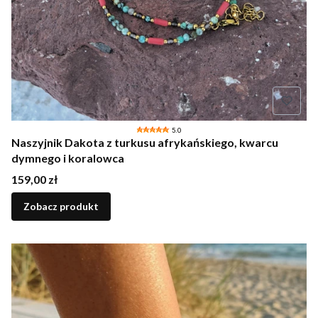
5.0
Naszyjnik Dakota z turkusu afrykańskiego, kwarcu
dymnego i koralowca
Cena
159,00 zł
Zobacz produkt