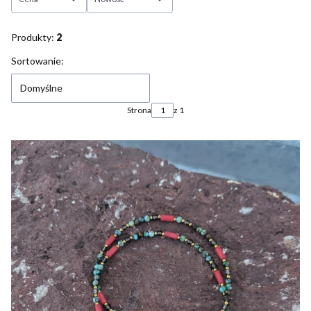
Koniec filtrów
Produkty:
2
Lista produktów
Sortowanie:
Domyślne
Strona
z 1