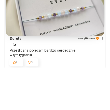
Dorota
zweryfikowano
5
Prześliczna polecam bardzo serdecznie
w tym tygodniu
1
0
Estera
zweryfikowano
5
To najlepiej zapakowana przesyłka jaką dostałam.
Ekspresowa realizacja zamówienia. Profesjonalna
obsługa klienta. Ciekawe produkty, fajnie jest
pooglądać i kupić.
w tym tygodniu