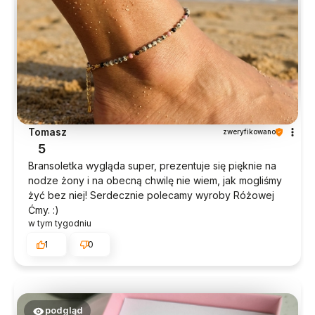
Tomasz
zweryfikowano
5
Bransoletka wygląda super, prezentuje się pięknie na
nodze żony i na obecną chwilę nie wiem, jak mogliśmy
żyć bez niej! Serdecznie polecamy wyroby Różowej
Ćmy. :)
w tym tygodniu
1
0
podgląd