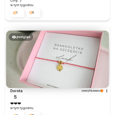
Ćmy. :)
w tym tygodniu
1
0
podgląd
Dorota
zweryfikowano
5
❤️❤️❤️
w tym tygodniu