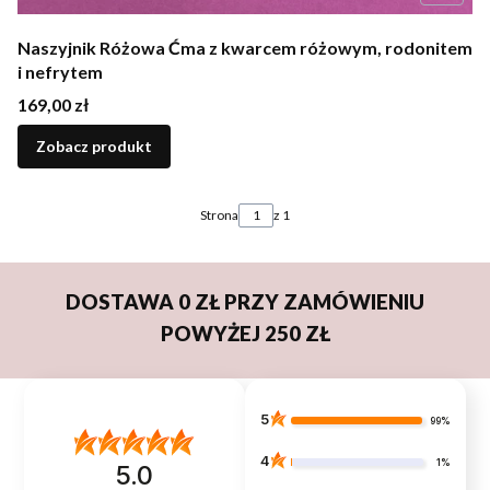
Naszyjnik Różowa Ćma z kwarcem różowym, rodonitem
i nefrytem
Cena
169,00 zł
Zobacz produkt
Strona
z 1
DOSTAWA 0 ZŁ PRZY ZAMÓWIENIU
POWYŻEJ 250 ZŁ
5
99%
4
1%
5.0