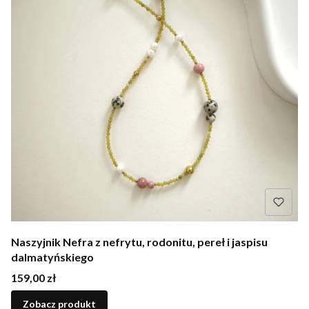
Naszyjnik Nefra z nefrytu, rodonitu, pereł i jaspisu
dalmatyńskiego
Cena
159,00 zł
Zobacz produkt