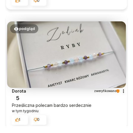
1
0
podgląd
Dorota
zweryfikowano
5
Prześliczna polecam bardzo serdecznie
w tym tygodniu
1
0