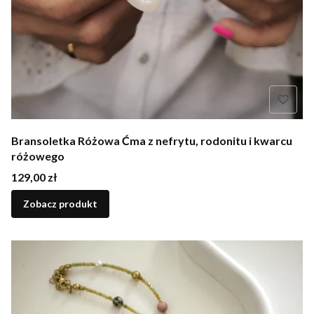
Bransoletka Różowa Ćma z nefrytu, rodonitu i kwarcu
różowego
Cena
129,00 zł
Zobacz produkt