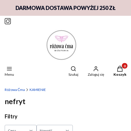
DARMOWA DOSTAWA POWYŻEJ 250 ZŁ
Produkty
Otwórz wyszukiwarkę
Menu
Szukaj
Zaloguj się
Koszyk
Różowa Ćma
KAMIENIE
nefryt
Filtry
Cena
Nowość