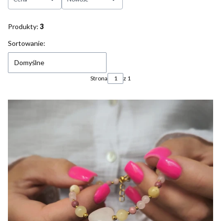
Koniec filtrów
Produkty:
3
Lista produktów
Sortowanie:
Domyślne
Strona
z 1