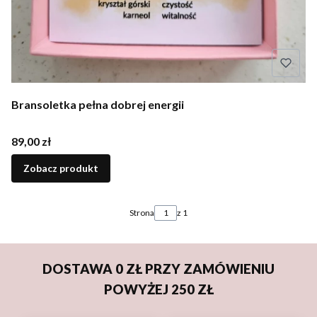
Bransoletka pełna dobrej energii
Cena
89,00 zł
Zobacz produkt
Strona
z 1
DOSTAWA 0 ZŁ PRZY ZAMÓWIENIU
POWYŻEJ 250 ZŁ