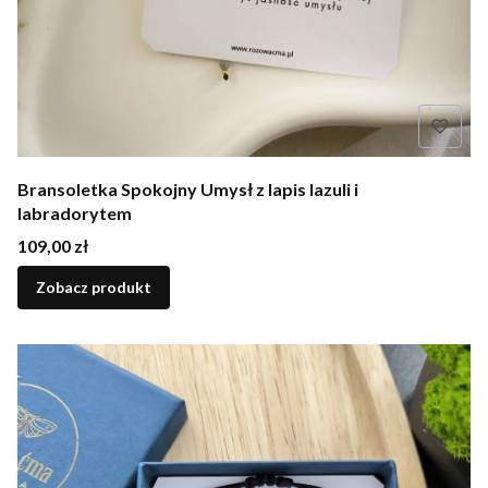
Bransoletka Spokojny Umysł z lapis lazuli i
labradorytem
Cena
109,00 zł
Zobacz produkt