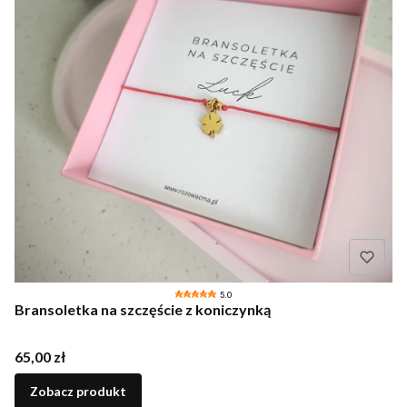
5.0
Bransoletka na szczęście z koniczynką
Cena
65,00 zł
Zobacz produkt