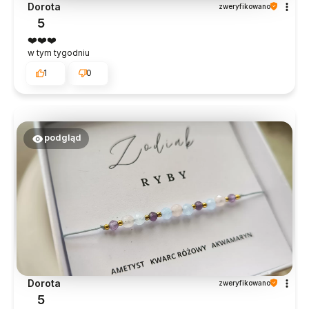
Dorota
zweryfikowano
5
❤️❤️❤️
w tym tygodniu
1
0
podgląd
Dorota
zweryfikowano
5