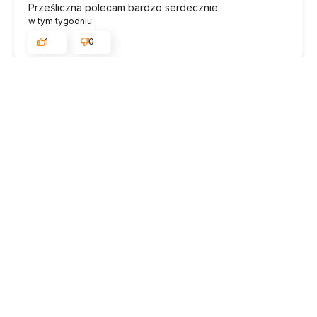
Prześliczna polecam bardzo serdecznie
w tym tygodniu
1
0
Estera
zweryfikowano
5
To najlepiej zapakowana przesyłka jaką dostałam.
Ekspresowa realizacja zamówienia. Profesjonalna
obsługa klienta. Ciekawe produkty, fajnie jest
pooglądać i kupić.
w tym tygodniu
1
0
podgląd