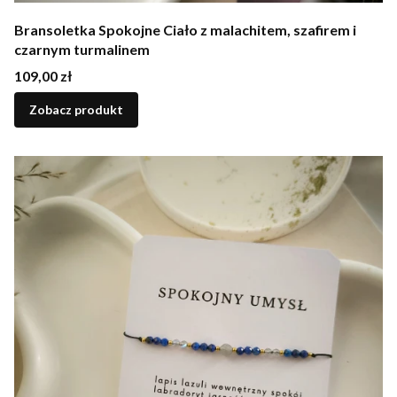
Bransoletka Spokojne Ciało z malachitem, szafirem i
czarnym turmalinem
Cena
109,00 zł
Zobacz produkt