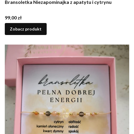
Bransoletka Niezapominajka z apatytu i cytrynu
Cena
99,00 zł
Zobacz produkt