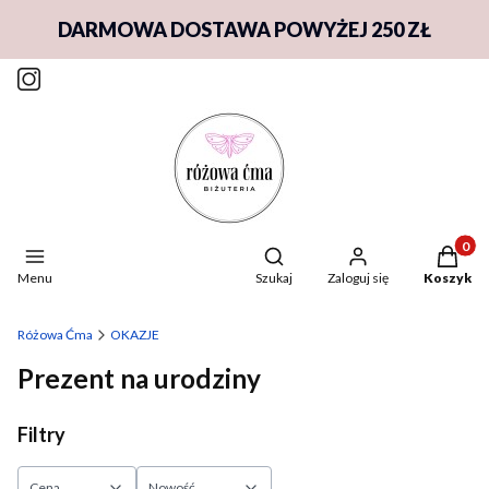
DARMOWA DOSTAWA POWYŻEJ 250 ZŁ
Produkty
Otwórz wyszukiwarkę
Menu
Szukaj
Zaloguj się
Koszyk
Różowa Ćma
OKAZJE
Prezent na urodziny
Filtry
Cena
Nowość