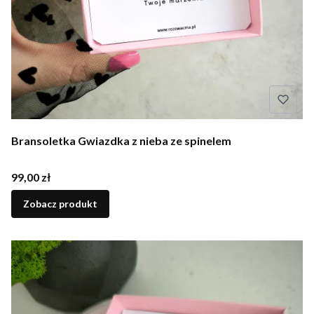
Bransoletka Gwiazdka z nieba ze spinelem
Cena
99,00 zł
Zobacz produkt