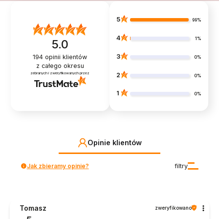
5
99%
4
1%
5.0
3
194
opinii klientów
0%
z całego okresu
zebranych i zweryfikowanych przez
2
0%
1
0%
Opinie klientów
Jak zbieramy opinie?
filtry
Tomasz
zweryfikowano