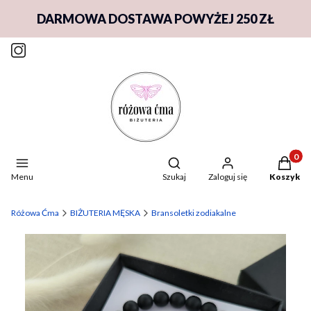
DARMOWA DOSTAWA POWYŻEJ 250 ZŁ
Produkty
Otwórz wyszukiwarkę
Menu
Szukaj
Zaloguj się
Koszyk
Różowa Ćma
BIŻUTERIA MĘSKA
Bransoletki zodiakalne