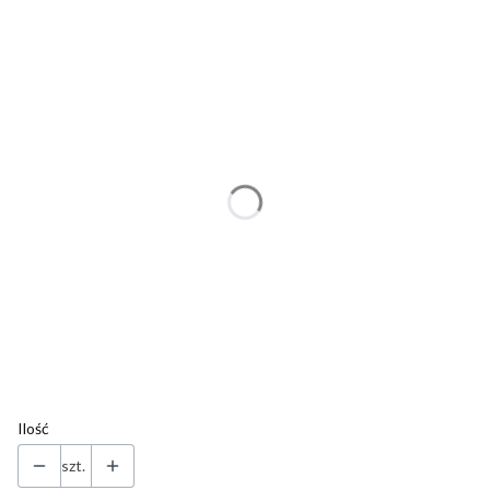
Wybierz wariant produktu:
Poszczególne warianty mogą różnić się ceną
*
Bransoletka na gumce, podaj rozmiar nadgarstka bez dodawania
luzu
Wybierz
Torebka prezentowa
Opcjonalne
Wybierz
Własny tekst (dodatkowa kartka do pudełka z biżuterią z własnym
teksem, życzeniami)
(+7,00 zł)
Opcjonalne
Ilość
szt.