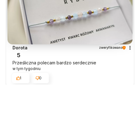
Dorota
zweryfikowano
5
Prześliczna polecam bardzo serdecznie
w tym tygodniu
1
0
Estera
zweryfikowano
5
To najlepiej zapakowana przesyłka jaką dostałam.
Ekspresowa realizacja zamówienia. Profesjonalna
obsługa klienta. Ciekawe produkty, fajnie jest
pooglądać i kupić.
w tym tygodniu