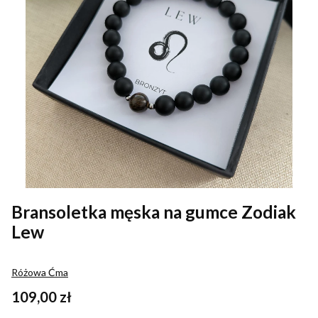
Bransoletka męska na gumce Zodiak
Lew
Różowa Ćma
Cena
109,00 zł