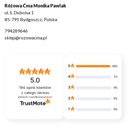
Różowa Ćma Monika Pawlak
ul. S. Duboisa 1
85-791 Bydgoszcz, Polska
794289646
sklep@rozowacma.pl
5
99%
4
1%
5.0
3
194
opinii klientów
0%
z całego okresu
zebranych i zweryfikowanych przez
2
0%
1
0%