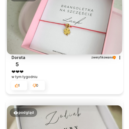
Dorota
zweryfikowano
5
❤️❤️❤️
w tym tygodniu
1
0
podgląd