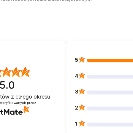
5
4
5.0
3
entów
z całego okresu
zweryfikowanych przez
2
1