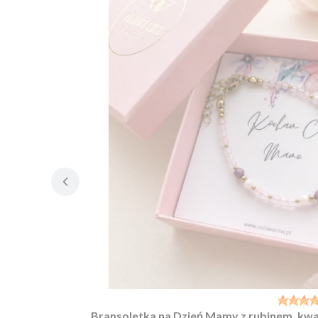
Bransoletka na Dzień Mamy z rubinem, k