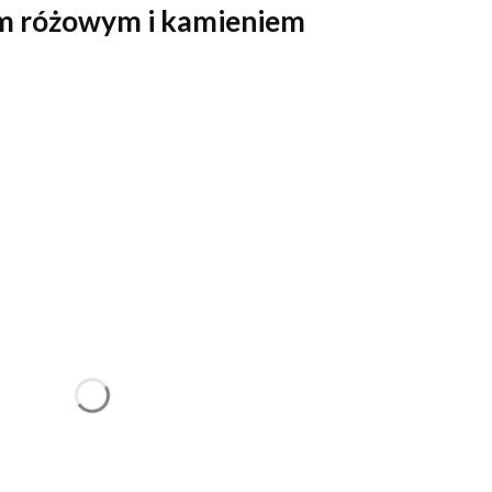
m różowym i kamieniem
ć się ceną