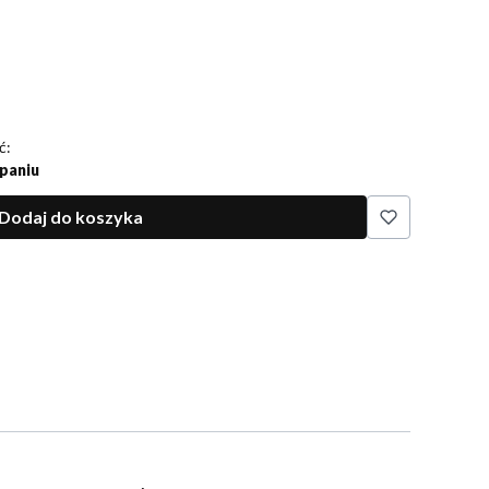
o pudełka z biżuterią z własnym teksem, życzeniami).
ć:
paniu
Dodaj do koszyka