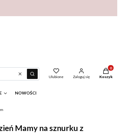
Produkty w kosz
Wyczyść
Szukaj
Ulubione
Zaloguj się
Koszyk
E
NOWOŚCI
ym
zień Mamy na sznurku z