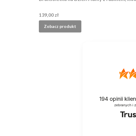
Cena
139,00 zł
Zobacz produkt
194
opinii kli
zebranych i 