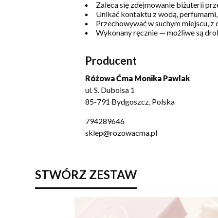
Zaleca się zdejmowanie biżuterii prz
Unikać kontaktu z wodą, perfumami
Przechowywać w suchym miejscu, z da
Wykonany ręcznie — możliwe są dro
Producent
Różowa Ćma Monika Pawlak
ul. S. Duboisa 1
85-791 Bydgoszcz, Polska
794289646
sklep@rozowacma.pl
STWÓRZ ZESTAW