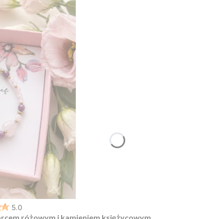
5.0
warcem różowym i kamieniem księżycowym