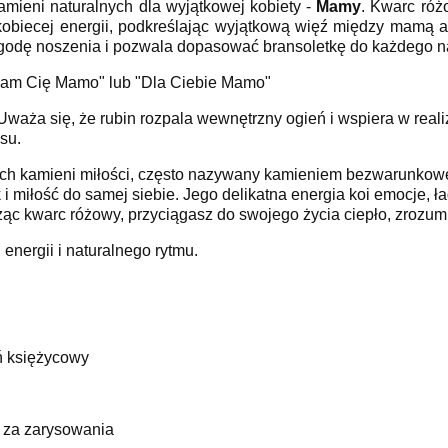
mieni naturalnych dla wyjątkowej kobiety -
Mamy
. Kwarc róż
i kobiecej energii, podkreślając wyjątkową więź między mamą 
odę noszenia i pozwala dopasować bransoletkę do każdego n
ham Cię Mamo" lub "Dla Ciebie Mamo"
. Uważa się, że rubin rozpala wewnętrzny ogień i wspiera w rea
su.
zych kamieni miłości, często nazywany kamieniem bezwarunkow
 i miłość do samej siebie. Jego delikatna energia koi emocje, 
ząc kwarc różowy, przyciągasz do swojego życia ciepło, zrozumi
 energii i naturalnego rytmu.
ń księżycowy
a za zarysowania