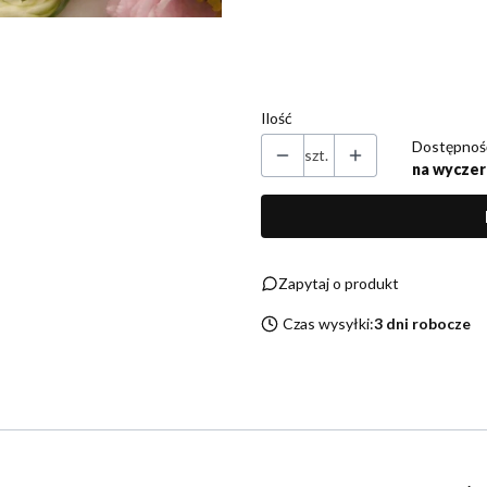
Własny tekst (dodatkowa kartka d
(+7,00 zł)
Opcjonalne
Ilość
Dostępnoś
szt.
na wyczer
Zapytaj o produkt
Czas wysyłki:
3 dni robocze