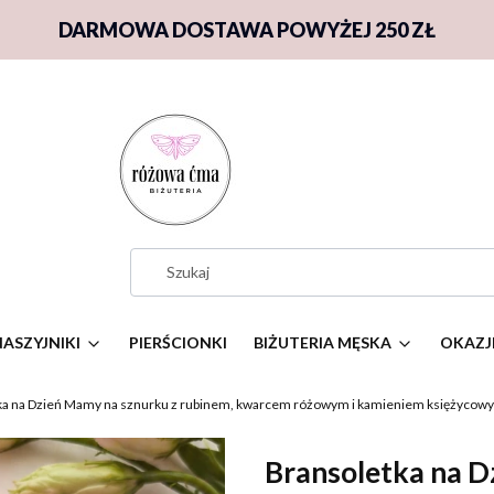
DARMOWA DOSTAWA POWYŻEJ 250 ZŁ
NASZYJNIKI
PIERŚCIONKI
BIŻUTERIA MĘSKA
OKAZJ
ka na Dzień Mamy na sznurku z rubinem, kwarcem różowym i kamieniem księżycow
Bransoletka na D