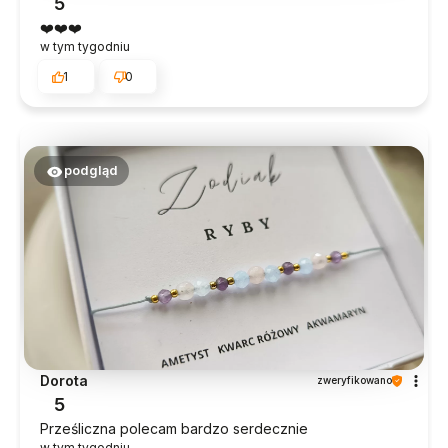
5
❤️❤️❤️
w tym tygodniu
1
0
podgląd
Dorota
zweryfikowano
5
Prześliczna polecam bardzo serdecznie
w tym tygodniu