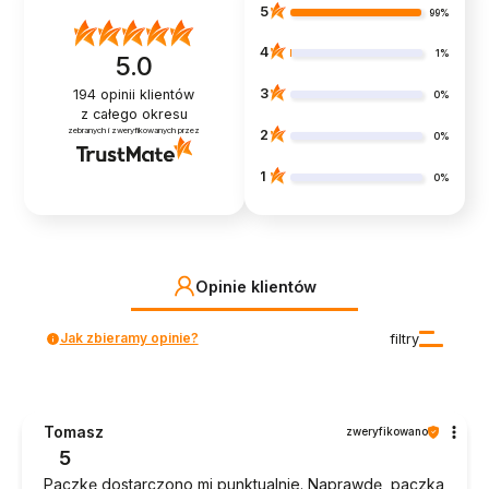
5
99%
4
1%
5.0
3
194
opinii klientów
0%
z całego okresu
zebranych i zweryfikowanych przez
2
0%
1
0%
Opinie klientów
Jak zbieramy opinie?
filtry
Tomasz
zweryfikowano
5
Paczkę dostarczono mi punktualnie. Naprawdę, paczka