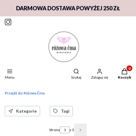
DARMOWA DOSTAWA POWYŻEJ 250 ZŁ
Produkty
Otwórz wyszukiwarkę
Menu
Szukaj
Zaloguj się
Koszyk
Przejdź do:
Różowa Ćma
Kategorie
Tagi
Strona
z 3
Następne wpisy